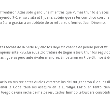
nfrentaron Atlas solo ganó una mientras que Pumas triunfó 4 veces, l
endo 3-1 en su visita al Tijuana, cotejo que se les complicó con una 
erétaro gracias a un doblete de su refuerzo ofensivo Juan Dinenno.
s fechas de la Serie A y ello los dejó sin chance de pelear por el títu
ions ante PSG. En el Calcio tratará de llegar a los 8 triunfos seguid
sitas ligueras pero ante rivales menores. Empataron en 3 de últimos 4 d
azio en sus recientes duelos directos: los del sur ganaron 6 de los
Ganar la Copa Italia los aseguró en la Euroliga. Lazio, en tanto, t
lo luego de una racha de malos resultados. Immobile buscará consolid