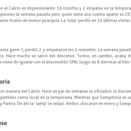
en el Calcio es impresionante: 16 triunfos y 2 empates en la tempor
mpeones la semana pasada pero quien tiene una cuenta aparte es CR7 
e rivales de menor jerarquía. La ‘loba’ perdió en 10 últimas visitas a
lonia ganó 1, perdió 2 y empataron los 2 restantes. La semana pasad
ecce. Hace mucho se salvó del descenso. Torino, en cambio, acaba 
a viene de igualar con el descendido SPAL luego de 8 derrotas al hilo 
oria
jor manera del Calcio. Hace un par de semanas se oficializó su desce
3 partidos como local en la temporada. Mientras que Sampdoria se sa
i y Parma. De ahí la ‘samp’ se relajó. Ambos chocaron en enero y Samp
ese