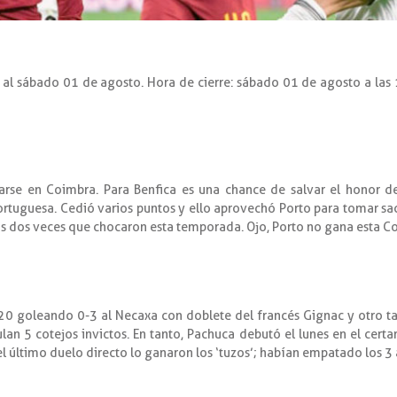
o al sábado 01 de agosto. Hora de cierre: sábado 01 de agosto a las
garse en Coimbra. Para Benfica es una chance de salvar el honor 
portuguesa. Cedió varios puntos y ello aprovechó Porto para tomar sa
las dos veces que chocaron esta temporada. Ojo, Porto no gana esta 
20 goleando 0-3 al Necaxa con doblete del francés Gignac y otro ta
lan 5 cotejos invictos. En tanto, Pachuca debutó el lunes en el cer
l último duelo directo lo ganaron los ‘tuzos’; habían empatado los 3 