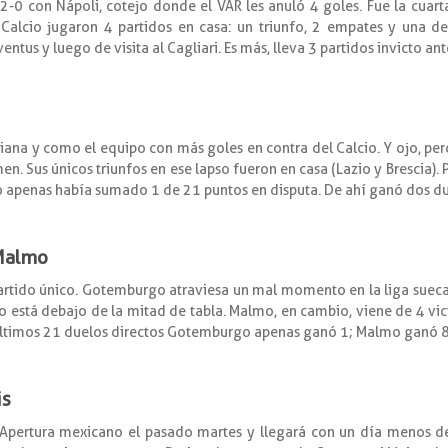
0 con Nápoli, cotejo donde el VAR les anuló 4 goles. Fue la cuarta
 Calcio jugaron 4 partidos en casa: un triunfo, 2 empates y una de
ntus y luego de visita al Cagliari. Es más, lleva 3 partidos invicto an
aliana y como el equipo con más goles en contra del Calcio. Y ojo, pe
men. Sus únicos triunfos en ese lapso fueron en casa (Lazio y Brescia). 
o apenas había sumado 1 de 21 puntos en disputa. De ahí ganó dos du
 Malmo
partido único. Gotemburgo atraviesa un mal momento en la liga suec
llo está debajo de la mitad de tabla. Malmo, en cambio, viene de 4 vic
s últimos 21 duelos directos Gotemburgo apenas ganó 1; Malmo ganó 8 
is
l Apertura mexicano el pasado martes y llegará con un día menos de 