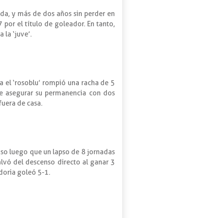
ada, y más de dos años sin perder en
por el título de goleador. En tanto,
 la ‘juve’.
a el ‘rosoblu’ rompió una racha de 5
de asegurar su permanencia con dos
fuera de casa.
nso luego que un lapso de 8 jornadas
lvó del descenso directo al ganar 3
doria goleó 5-1.