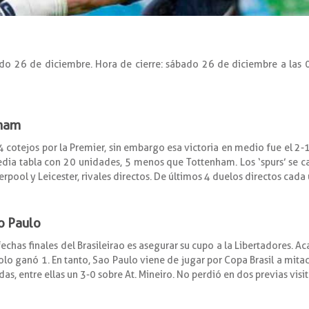
ado 26 de diciembre. Hora de cierre: sábado 26 de diciembre a las 
nham
4 cotejos por la Premier, sin embargo esa victoria en medio fue el 2-
ia tabla con 20 unidades, 5 menos que Tottenham. Los ‘spurs’ se ca
rpool y Leicester, rivales directos. De últimos 4 duelos directos cada
o Paulo
fechas finales del Brasileirao es asegurar su cupo a la Libertadores. A
solo ganó 1. En tanto, Sao Paulo viene de jugar por Copa Brasil a mita
s, entre ellas un 3-0 sobre At. Mineiro. No perdió en dos previas visitas