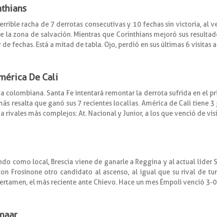
nthians
rrible racha de 7 derrotas consecutivas y 10 fechas sin victoria, al 
e la zona de salvación. Mientras que Corinthians mejoró sus resultado
 de fechas. Está a mitad de tabla. Ojo, perdió en sus últimas 6 visitas 
América De Cali
liga colombiana. Santa Fe intentará remontar la derrota sufrida en el p
más resalta que ganó sus 7 recientes localías. América de Cali tiene 3 
rivales más complejos: At. Nacional y Junior, a los que venció de visi
i
ando como local, Brescia viene de ganarle a Reggina y al actual líder S
on Frosinone otro candidato al ascenso, al igual que su rival de t
 certamen, el más reciente ante Chievo. Hace un mes Émpoli venció 3-0 
kmaar