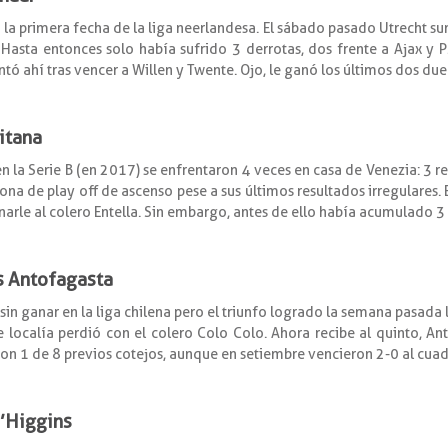
la primera fecha de la liga neerlandesa. El sábado pasado Utrecht 
 Hasta entonces solo había sufrido 3 derrotas, dos frente a Ajax y P
tó ahí tras vencer a Willen y Twente. Ojo, le ganó los últimos dos duel
itana
 la Serie B (en 2017) se enfrentaron 4 veces en casa de Venezia: 3 re
zona de play off de ascenso pese a sus últimos resultados irregulares
arle al colero Entella. Sin embargo, antes de ello había acumulado 3 f
s Antofagasta
in ganar en la liga chilena pero el triunfo logrado la semana pasad
te localía perdió con el colero Colo Colo. Ahora recibe al quinto, A
ron 1 de 8 previos cotejos, aunque en setiembre vencieron 2-0 al cuad
O’Higgins