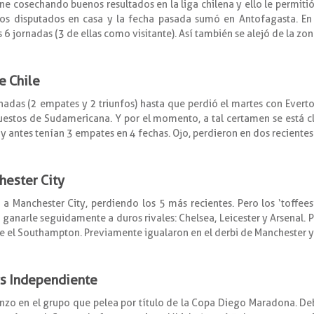
 cosechando buenos resultados en la liga chilena y ello le permitió
s disputados en casa y la fecha pasada sumó en Antofagasta. En 
 6 jornadas (3 de ellas como visitante). Así también se alejó de la zon
e Chile
rnadas (2 empates y 2 triunfos) hasta que perdió el martes con Everto
uestos de Sudamericana. Y por el momento, a tal certamen se está cla
 y antes tenían 3 empates en 4 fechas. Ojo, perdieron en dos recientes 
hester City
e a Manchester City, perdiendo los 5 más recientes. Pero los ‘toff
ganarle seguidamente a duros rivales: Chelsea, Leicester y Arsenal. Por
re el Southampton. Previamente igualaron en el derbi de Manchester 
 vs Independiente
nzo en el grupo que pelea por título de la Copa Diego Maradona. De