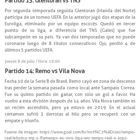
Partido 13: Glentoran vs TNS
Por segunda temporada seguida Glentoran (Irlanda del Norte)
participa de un torneo UEFA. En la anterior jugó dos etapas de la
Euroliga, eliminado por un equipo escocés. Quedó en tercer
puesto de su liga, a diferencia del TNS (Gales) que fue
subcampeón en su país. Ya van dos temporadas que no puede
coronarse luego de 8 títulos consecutivos. Ojo, perdió 4 de
últimos 5 partidos UEFA.
jueves 8 de julio / Hora: 19:00
Partido 14: Remo vs Vila Nova
Fecha 10 de la Serie B de Brasil. Remo cayó en zona de descenso
tras perder la semana pasada como local ante Sampaio Correa.
Fue su quinto partido sin ganar, con solo un gol a favor. Ha
vuelto a esta división después de 14 años. Vila Nova también es
un recién ascendido, pero ya estuvo en 2019. En el actual
certamen sufrió 3 derrotas al hilo pero se recuperó con un
empate y triunfo.
Fuente de imagen: https://www.goal.com/br/not%C3%ADcias/tempo-
real/atletico-mg-x-flamengo-ao-vivo-siga-em-tempo-real-o-jogo-