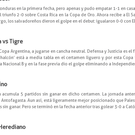
onduras en la primera fecha, pero apenas y pudo empatar 1-1 en casa
 triunfo 2-0 sobre Costa Rica en la Copa de Oro. Ahora recibe a El S
, los salvadoreños dieron el golpe en el debut: igualaron 0-0 con E
a vs Tigre
Copa Argentina, a jugarse en cancha neutral. Defensa y Justicia es el 
‘halcón’ está a media tabla en el certamen liguero y por esta Copa
la Nacional B y en la fase previa dio el golpe eliminando a Independien
ino
on acumula 5 partidos sin ganar en dicho certamen. La jornada ante
 Antofagasta. Aun así, está ligeramente mejor posicionado que Palesti
 sin ganar. Pero se terminó en la fecha anterior tras golear 3-0 a Cató
 Herediano