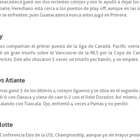
anacasteca ganó sus dos recientes cotejos y eso le ayudó a dejar los
u parte, Herediano está cerca a los puestos de play off, aunque en las 
ue se enfrenten, pues Guanacasteca nunca antes jugó en Primera.
y
cos compartían el primer puesto de la liga de Canadá. Pacific venía
gró un gran triunfo sobre el Vancouver de la MLS por la Copa de Ca
victo. Este año chocaron 3 veces: un triunfo por bando, y un empate.
vs Atlante
as ganó 3 de los últimos 4 cotejos ligueros y se sitúa en el segundo
ó 0-0 con Oaxaca y viene de caer 0-2 con el líder Dorados. Así mismo
alando con Tlaxcala. Ojo, enfrentó 4 veces a Pumas y no perdió.
lotte
a Conferencia Este de la USL Championship, aunque ya sin mayor pres