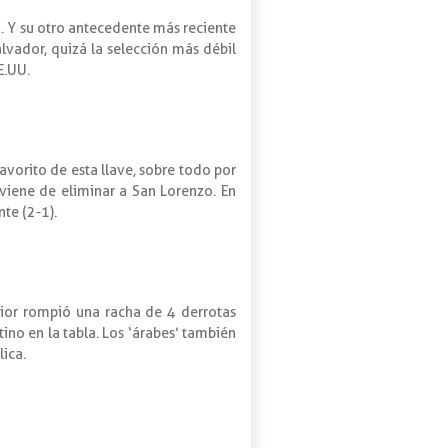
. Y su otro antecedente más reciente
alvador, quizá la selección más débil
E.UU.
favorito de esta llave, sobre todo por
 viene de eliminar a San Lorenzo. En
te (2-1).
rior rompió una racha de 4 derrotas
no en la tabla. Los ‘árabes’ también
lica.