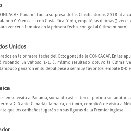
o
ONCACAF. Panamá fue la sorpresa de las Clasificatorias 2018 al alc
ualando 0-0 en casa con Costa Rica. Y ojo, empató las últimas 3 veces 
 para vencer a Jamaica en la primera fecha, con gol al último minuto.
ados Unidos
rados en la primera fecha del Octogonal de la CONCACAF. En las apu
nó robando un valioso 1-1. El mismo resultado obtuvo la última ve
’ tampoco ganaron en su debut pese a ser muy favoritos: empate 0-0 e
aica
es en su visita a Panamá, sumando así su tercer partido sin anotar 
derrota 2-0 ante Canadá). Jamaica, en tanto, complicó de visita a Méx
enta que los caribeños jugarán sin sus figuras de la Premier inglesa.
vador