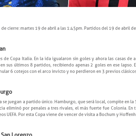
a de cierre: martes 19 de abril a las 1:45pm. Partidos del 19 de abril d
lan
s de Copa Italia. En la ida igualaron sin goles y ahora las casas de 
 en sus últimos 8 partidos, recibiendo apenas 2 goles en ese lapso. E
mular 6 cotejos con el arco invicto y no perdieron en 3 previos clásicos
burgo
 se juegan a partido único. Hamburgo, que será local, compite en la 
cia eliminó por penales a tres rivales, el más fuerte fue Colonia. En 
neos UEFA. Por esta Copa viene de vencer de visita a Bochum y Hoffen
s San Lorenzo