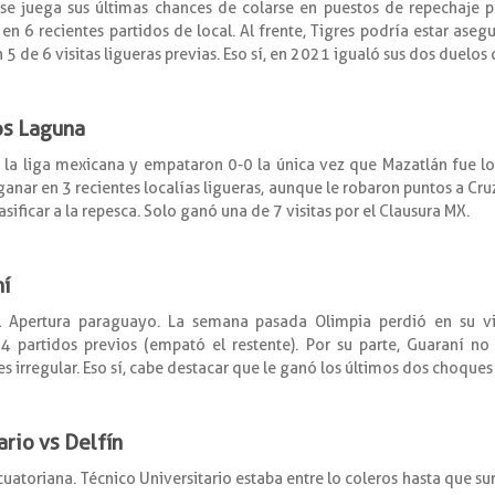
e juega sus últimas chances de colarse en puestos de repechaje po
 6 recientes partidos de local. Al frente, Tigres podría estar aseg
 5 de 6 visitas ligueras previas. Eso sí, en 2021 igualó sus dos duelos
os Laguna
la liga mexicana y empataron 0-0 la única vez que Mazatlán fue loc
anar en 3 recientes localías ligueras, aunque le robaron puntos a Cruz
sificar a la repesca. Solo ganó una de 7 visitas por el Clausura MX.
ní
 Apertura paraguayo. La semana pasada Olimpia perdió en su visi
4 partidos previos (empató el restente). Por su parte, Guaraní no
es irregular. Eso sí, cabe destacar que le ganó los últimos dos choques
ario vs Delfín
cuatoriana. Técnico Universitario estaba entre lo coleros hasta que 