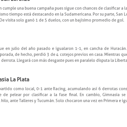
n cumple una buena campaña pues sigue con chances de clasificar a la
mismo tiempo está destacando en la Sudamericana. Por su parte, San L
De visita solo ganó 1 de 5 duelos, con un bajísimo promedio de gol.
ue en julio del año pasado e igualaron 1-1, en cancha de Huracán.
orada, de hecho, perdió 3 de 4 cotejos previos en casa. Mientras q
a derrota. Llegará con más desgaste pues en paralelo disputa la Libert
asia La Plata
partido como local, 0-1 ante Racing, acumulando así 6 derrotas conse
 de pelear por clasificar a la fase final. En cambio, Gimnasia s
l hilo, ante Talleres y Tucumán. Solo chocaron una vez en Primera e ig