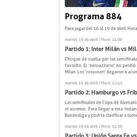
Programa 884
Para jugar del 16 al 19 de abril. Hor
martes 19 de abril / Hora: 14:00
Partido 1: Inter Milán vs Mi
Choque de vuelta por las semifinale
favorito. El ‘neroazzurro’ no perdió
Milan. Los ‘rossoneri’ llegaron a acu
martes 19 de abril / Hora: 13:45
Partido 2: Hamburgo vs Fri
Las semifinales de Copa de Alemania
el ascenso. Para llegar a esta instan
Bundesliga y podría clasificar a tor
martes 19 de abril / Hora: 14:30
Partido 3: Unión Santa Fe v