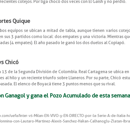
 recientes cotejos. Por liga chocó dos veces con El Gaish y no perdió.
ortes Quique
bos equipos se ubican a mitad de tabla, aunque tienen varios cotej
n sus 3 partidos como local: dos empates y una victoria. Mientras qu
nadas (4 empates). El año pasado le ganó los dos duelos al Copiapó.
vs Chicó
ha 13 de la Segunda División de Colombia. Real Cartagena se ubica en
 al hilo y un reciente triunfo sobre Llaneros. Por su parte, Chicó est
asada. El elenco de Boyacá tiene 3 puntos menos que su rival.
on Ganagol y gana el Pozo Acumulado de esta semana
m/uefa/Inter-vs-Milan-EN-VIVO-y-EN-DIRECTO-por-la-Serie-A-de-Italia-ho
nnina-con-Lautaro-Martinez-Alexis-Sanchez-Hakan-Calhanoglu-Zlatan-Ibrah