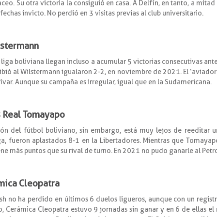
. Su otra victoria la consiguió en casa. A Delfín, en tanto, a mitad d
echas invicto. No perdió en 3 visitas previas al club universitario.
lstermann
liga boliviana llegan incluso a acumular 5 victorias consecutivas ante
ibió al Wilstermann igualaron 2-2, en noviembre de 2021. El ‘aviador’,
olívar. Aunque su campaña es irregular, igual que en la Sudamericana.
vs Real Tomayapo
n del fútbol boliviano, sin embargo, está muy lejos de reeditar 
iga, fueron aplastados 8-1 en la Libertadores. Mientras que Tomayap
iene más puntos que su rival de turno. En 2021 no pudo ganarle al Petro
amica Cleopatra
aish no ha perdido en últimos 6 duelos ligueros, aunque con un regi
to, Cerámica Cleopatra estuvo 9 jornadas sin ganar y en 6 de ellas el