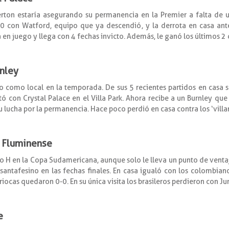
ton estaría asegurando su permanencia en la Premier a falta de un p
-0 con Watford, equipo que ya descendió, y la derrota en casa ant
 en juego y llega con 4 fechas invicto. Además, le ganó los últimos 2 
rnley
lo como local en la temporada. De sus 5 recientes partidos en casa
 con Crystal Palace en el Villa Park. Ahora recibe a un Burnley que
u lucha por la permanencia. Hace poco perdió en casa contra los ‘villa
s Fluminense
po H en la Copa Sudamericana, aunque solo le lleva un punto de ventaj
santafesino en las fechas finales. En casa igualó con los colombiano
riocas quedaron 0-0. En su única visita los brasileros perdieron con Jun
e