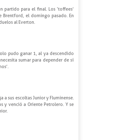
artido para el final. Los ‘toffees’
e Brentford, el domingo pasado. En
duelos al Everton.
 solo pudo ganar 1, al ya descendido
 necesita sumar para depender de sí
nos’.
a a sus escoltas Junior y Fluminense.
s y venció a Oriente Petrolero. Y se
ior.