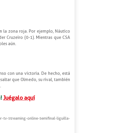
 la zona roja. Por ejemplo, Náutico
íder Cruzeiro (0-1). Mientras que CSA
oles aún.
nso con una victoria. De hecho, está
esaltar que Olmedo, su rival, también
.
!
Juégalo aquí
-streaming-online-semifinal-liguilla-