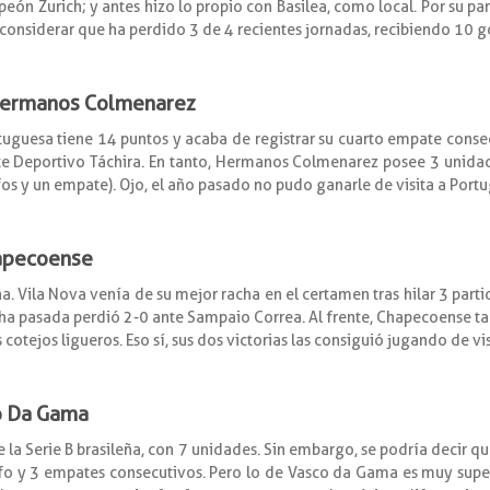
eón Zurich; y antes hizo lo propio con Basilea, como local. Por su part
considerar que ha perdido 3 de 4 recientes jornadas, recibiendo 10 g
 Hermanos Colmenarez
tuguesa tiene 14 puntos y acaba de registrar su cuarto empate consecu
uerte Deportivo Táchira. En tanto, Hermanos Colmenarez posee 3 unid
unfos y un empate). Ojo, el año pasado no pudo ganarle de visita a Port
hapecoense
a. Vila Nova venía de su mejor racha en el certamen tras hilar 3 partid
echa pasada perdió 2-0 ante Sampaio Correa. Al frente, Chapecoense 
cotejos ligueros. Eso sí, sus dos victorias las consiguió jugando de vis
co Da Gama
la Serie B brasileña, con 7 unidades. Sin embargo, se podría decir q
unfo y 3 empates consecutivos. Pero lo de Vasco da Gama es muy supe