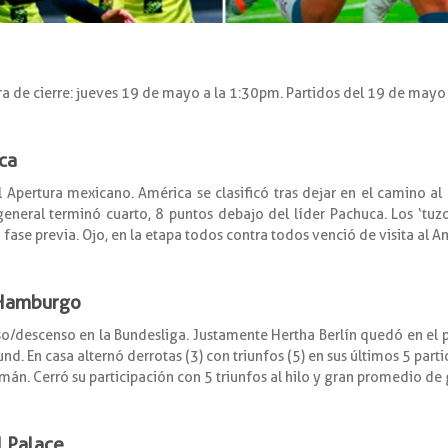
ra de cierre: jueves 19 de mayo a la 1:30pm. Partidos del 19 de may
ca
l Apertura mexicano. América se clasificó tras dejar en el camino a
eneral terminó cuarto, 8 puntos debajo del líder Pachuca. Los ‘tuzos
a fase previa. Ojo, en la etapa todos contra todos venció de visita al A
s Hamburgo
so/descenso en la Bundesliga. Justamente Hertha Berlín quedó en el 
nd. En casa alternó derrotas (3) con triunfos (5) en sus últimos 5 par
án. Cerró su participación con 5 triunfos al hilo y gran promedio de 
l Palace