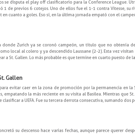
s se disputa el play off clasificatorio para la Conference League. Ut
1 de previos 6 cotejos. Uno de ellos fue el 1-1 contra Vitesse, su r
it en cuanto a goles. Eso sí, en la última jornada empató con el campe
a donde Zurich ya se coronó campeón, un título que no obtenía de
mo local al colero y ya descendido Laussane (2-2). Esta vez visita
ar a St. Gallen. Lo más probable es que termine en cuarto puesto de la
t. Gallen
ra evitar caer en la zona de promoción por la permanencia en la 
, empatando la más reciente en su visita al Basilea. Mientras que St. 
 clasificar a UEFA. Fue su tercera derrota consecutiva, sumando dos po
concretó su descenso hace varias fechas, aunque parece querer desp