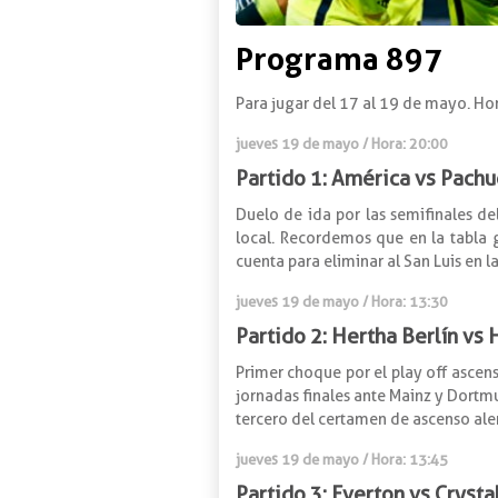
Programa 897
Para jugar del 17 al 19 de mayo. Ho
jueves 19 de mayo / Hora: 20:00
Partido 1: América vs Pachu
Duelo de ida por las semifinales de
local. Recordemos que en la tabla g
cuenta para eliminar al San Luis en l
jueves 19 de mayo / Hora: 13:30
Partido 2: Hertha Berlín v
Primer choque por el play off ascen
jornadas finales ante Mainz y Dortmu
tercero del certamen de ascenso alem
jueves 19 de mayo / Hora: 13:45
Partido 3: Everton vs Crysta