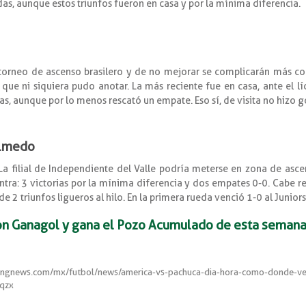
das, aunque estos triunfos fueron en casa y por la mínima diferencia.
rneo de ascenso brasilero y de no mejorar se complicarán más con
 que ni siquiera pudo anotar. La más reciente fue en casa, ante el l
s, aunque por lo menos rescató un empate. Eso sí, de visita no hizo g
 Olmedo
La filial de Independiente del Valle podría meterse en zona de asce
ntra: 3 victorias por la mínima diferencia y dos empates 0-0. Cabe r
2 triunfos ligueros al hilo. En la primera rueda venció 1-0 al Juniors
on Ganagol y gana el Pozo Acumulado de esta semana
ngnews.com/mx/futbol/news/america-vs-pachuca-dia-hora-como-donde-ver-tv
qzx