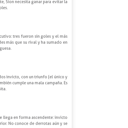
e, Sion necesita ganar para evitar la
oles.
tivo: tres fueron sin goles y el más
ades más que su rival y ha sumado en
uguesa.
os invicto, con un triunfo (el único y
también cumple una mala campaña. Es
ita.
ue llega en forma ascendente: invicto
rior. No conoce de derrotas aún y se