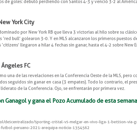
s de goles: debutó perdiendo con Santos 4-3 y venció 3-2 al América
New York City
ominado por New York RB que lleva 3 victorias al hilo sobre su clásico 
s ‘red bull’ golearon 3-0. Y en MLS alcanzaron los primeros puestos de
citizens’ llegaron a hilar 4 fechas sin ganar, hasta el 4-2 sobre New 
s Ángeles FC
mo una de las revelaciones en la Conferencia Oeste de la MLS, pero
tidos seguidos sin ganar en casa (3 empates). Todo lo contrario, el pr
 liderato de la Conferencia. Ojo, se enfrentarán por primera vez.
on Ganagol y gana el Pozo Acumulado de esta semana
l/descentralizado/sporting-cristal-vs-melgar-en-vivo-liga-1-betsson-via-go
u-futbol-peruano-2021-arequipa-noticia-1354562