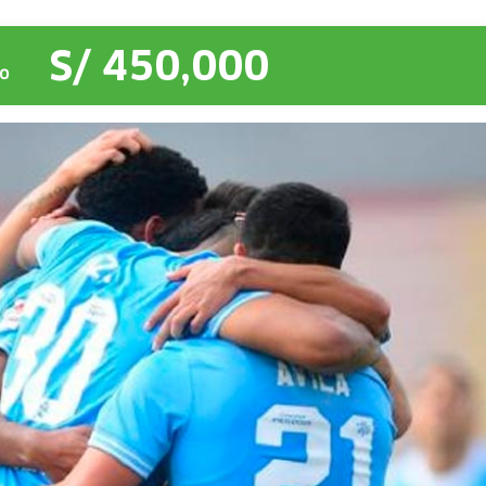
S/ 450,000
O