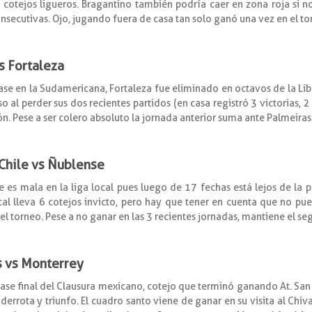
cotejos ligueros. Bragantino también podría caer en zona roja si n
nsecutivas. Ojo, jugando fuera de casa tan solo ganó una vez en el to
s Fortaleza
se en la Sudamericana, Fortaleza fue eliminado en octavos de la Libe
al perder sus dos recientes partidos (en casa registró 3 victorias, 
ión. Pese a ser colero absoluto la jornada anterior suma ante Palmeiras
 Chile vs Ñublense
es mala en la liga local pues luego de 17 fechas está lejos de la p
al lleva 6 cotejos invicto, pero hay que tener en cuenta que no pued
el torneo. Pese a no ganar en las 3 recientes jornadas, mantiene el s
is vs Monterrey
 fase final del Clausura mexicano, cotejo que terminó ganando At. San L
rrota y triunfo. El cuadro santo viene de ganar en su visita al Chiva