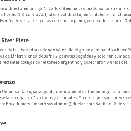
so directo en la Liga 1. Carlos Stein ha cambiado su localía a la 
. Perdió 1-0 contra ADT, otro rival directo, en su debut en el Clausura
Es más, de visitante apenas cosechó un punto, perdiendo sus otros 7 d
s River Plate
avos de la Libertadores donde Vélez dio el golpe eliminando a River 
 los de Liniers vienen de sufrir 2 derrotas seguidas y solo han sumado
2 recientes cotejos por el torneo argentino y cosecharon 8 unidades.
Lorenzo
a Unión Santa Fe, su segunda derrota en el certamen argentino pues
se lapso registró 3 victorias y 2 empates. Mientras que San Lorenzo es
re Boca Juniors. Empató sus últimos 3 duelos ante Banfield (2 de visit
tes