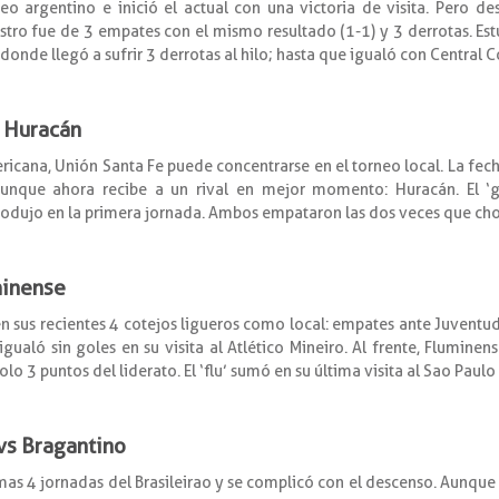
rneo argentino e inició el actual con una victoria de visita. Pero d
istro fue de 3 empates con el mismo resultado (1-1) y 3 derrotas. Est
 donde llegó a sufrir 3 derrotas al hilo; hasta que igualó con Central 
s Huracán
icana, Unión Santa Fe puede concentrarse en el torneo local. La fech
 Aunque ahora recibe a un rival en mejor momento: Huracán. El ‘
produjo en la primera jornada. Ambos empataron las dos veces que ch
minense
n sus recientes 4 cotejos ligueros como local: empates ante Juventud
igualó sin goles en su visita al Atlético Mineiro. Al frente, Flumine
lo 3 puntos del liderato. El ‘flu’ sumó en su última visita al Sao Paulo 
vs Bragantino
mas 4 jornadas del Brasileirao y se complicó con el descenso. Aunque c