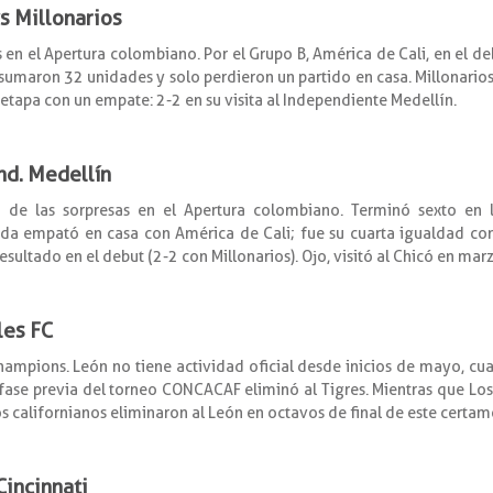
vs Millonarios
en el Apertura colombiano. Por el Grupo B, América de Cali, en el deb
s sumaron 32 unidades y solo perdieron un partido en casa. Millonarios
etapa con un empate: 2-2 en su visita al Independiente Medellín.
nd. Medellín
de las sorpresas en el Apertura colombiano. Terminó sexto en la
ada empató en casa con América de Cali; fue su cuarta igualdad co
ultado en el debut (2-2 con Millonarios). Ojo, visitó al Chicó en marz
les FC
champions. León no tiene actividad oficial desde inicios de mayo, c
a fase previa del torneo CONCACAF eliminó al Tigres. Mientras que Lo
s californianos eliminaron al León en octavos de final de este certam
Cincinnati