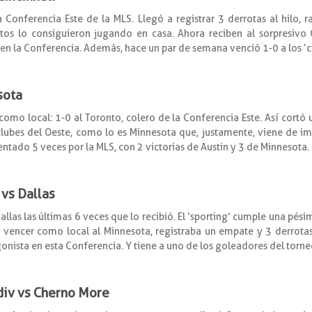
a Conferencia Este de la MLS. Llegó a registrar 3 derrotas al hilo,
os lo consiguieron jugando en casa. Ahora reciben al sorpresivo 
en la Conferencia. Además, hace un par de semana venció 1-0 a los ‘ci
sota
como local: 1-0 al Toronto, colero de la Conferencia Este. Así cortó 
 clubes del Oeste, como lo es Minnesota que, justamente, viene de imp
entado 5 veces por la MLS, con 2 victorias de Austin y 3 de Minnesota.
 vs Dallas
llas las últimas 6 veces que lo recibió. El ‘sporting’ cumple una pé
e vencer como local al Minnesota, registraba un empate y 3 derrotas
gonista en esta Conferencia. Y tiene a uno de los goleadores del torne
div vs Cherno More