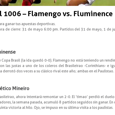
 1006 – Flamengo vs. Fluminence
ara ganar tus apuestas deportivas.
ora de cierre: 31 de mayo 6:00 pm. Partidos del 31 de mayo, 1 de ju
minense
e Copa Brasil (la ida quedó 0-0). Flamengo no está teniendo un rendi
n las justas a uno de los coleros del Brasileirao -Corinthians- e i
a derrotó dos veces a su clásico rival este año; ambas en el Paulistao.
lético Mineiro
rasileirao, ahora intentará remontar un 2-0. El ‘timao’ perdió el duelo
adores, la semana pasada, acumuló 8 partidos seguidos sin ganar. En c
ta victoria al hilo. Ojo, se impuso en su última visita a los paulistas.