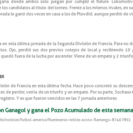
garia donde ambos solo juegan por cumplir el fixture. Lokomotiv 
los candidatos al título del torneo. Frente a los mismos rivales, en su
ada le ganó dos veces en casa a los de Plovdid; aunque perdió de vis
 en esta última jornada de la Segunda División de Francia. Para no de
ectos. Ojo, perdió sus dos previos cotejos de local y recibiendo 1
quedó fuera de la lucha por ascender. Viene de un empate y 2 triunfo
ux
sión de Francia en esta última fecha. Hace poco concretó su descenso
es de perder, venía de un triunfo y un empate. Por su parte, Sochaux
registro. Y es que fueron vencidos en las 7 jornada anteriores.
on Ganagol y gana el Pozo Acumulado de esta semana
s/es/noticias/futbol-america/fluminense-resiste-acoso-flamengo-87467892