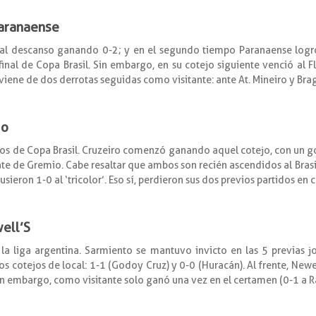
Paranaense
 al descanso ganando 0-2; y en el segundo tiempo Paranaense logró 
final de Copa Brasil. Sin embargo, en su cotejo siguiente venció al 
o’ viene de dos derrotas seguidas como visitante: ante At. Mineiro y Bra
io
avos de Copa Brasil. Cruzeiro comenzó ganando aquel cotejo, con un go
pate de Gremio. Cabe resaltar que ambos son recién ascendidos al Bras
ieron 1-0 al ‘tricolor’. Eso sí, perdieron sus dos previos partidos en c
ell’S
a liga argentina. Sarmiento se mantuvo invicto en las 5 previas jor
os cotejos de local: 1-1 (Godoy Cruz) y 0-0 (Huracán). Al frente, New
 Sin embargo, como visitante solo ganó una vez en el certamen (0-1 a R