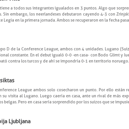
tiene a todos sus integrantes igualados en 3 puntos. Algo que sorpr
. Sin embargo, los neerlandeses debutaron cayendo 4-3 con Zrinjski
te Legia en la primera jornada. Ambos se recuperaron en la fecha pas
rupo D de la Conference League, ambos con 4 unidades. Lugano (Su
ional constante. En el debut igualó 0-0 -en casa- con Bodo Glimt y lueg
ató contra los turcos y de ahí se impondría 0-1 en territorio noruego.
siktas
onference League ambos solo cosecharon un punto. Por ello están 
su visita al Lugano. Luego caería en casa, ante un rival de más expe
os belgas. Pero en casa sería sorprendido por los suizos que se impusi
pija Ljubljana