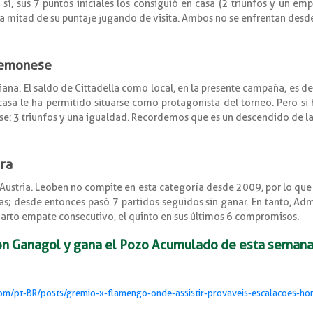
sí, sus 7 puntos iniciales los consiguió en casa (2 triunfos y un empa
la mitad de su puntaje jugando de visita. Ambos no se enfrentan desd
Cremonese
liana. El saldo de Cittadella como local, en la presente campaña, es d
asa le ha permitido situarse como protagonista del torneo. Pero s
e: 3 triunfos y una igualdad. Recordemos que es un descendido de la 
ira
Austria. Leoben no compite en esta categoría desde 2009, por lo que s
as; desde entonces pasó 7 partidos seguidos sin ganar. En tanto, Adm
 cuarto empate consecutivo, el quinto en sus últimos 6 compromisos.
on Ganagol y gana el Pozo Acumulado de esta semana
om/pt-BR/posts/gremio-x-flamengo-onde-assistir-provaveis-escalacoes-hor