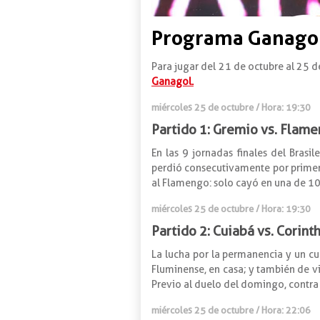
Programa Ganagol
Para jugar del 21 de octubre al 25 d
Ganagol.
miércoles 25 de octubre / Hora: 19:30
Partido 1: Gremio vs. Flam
En las 9 jornadas finales del Bras
perdió consecutivamente por primera 
al Flamengo: solo cayó en una de 10 v
miércoles 25 de octubre
/ Hora: 19:30
Partido 2: Cuiabá vs. Corint
La lucha por la permanencia y un cu
Fluminense, en casa; y también de vi
Previo al duelo del domingo, contra
miércoles 25 de octubre
/
Hora: 22:06