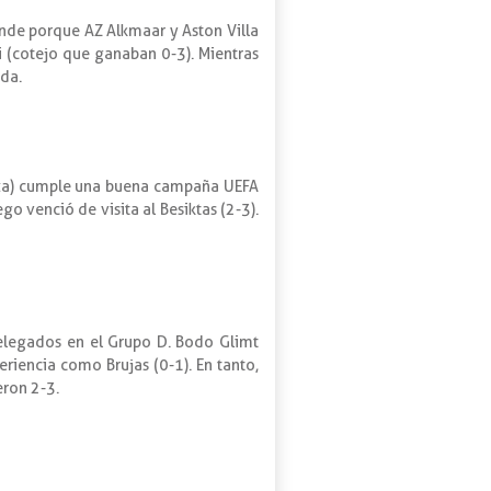
ende porque AZ Alkmaar y Aston Villa
 (cotejo que ganaban 0-3). Mientras
ada.
iza) cumple una buena campaña UEFA
o venció de visita al Besiktas (2-3).
relegados en el Grupo D. Bodo Glimt
riencia como Brujas (0-1). En tanto,
eron 2-3.