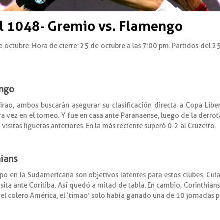
 1048- Gremio vs. Flamengo
e octubre. Hora de cierre: 25 de octubre a las 7:00 pm. Partidos del 2
engo
ileirao, ambos buscarán asegurar su clasificación directa a Copa Li
vez en el torneo. Y fue en casa ante Paranaense, luego de la derrota 
isitas ligueras anteriores. En la más reciente superó 0-2 al Cruzeiro.
hians
po en la Sudamericana son objetivos latentes para estos clubes. Cu
sita ante Coritiba. Así quedó a mitad de tabla. En cambio, Corinthians 
 el colero América, el ‘timao’ solo había ganado una de 10 jornadas 