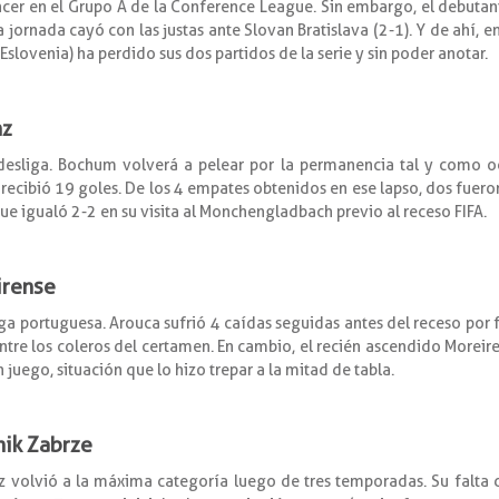
 vencer en el Grupo A de la Conference League. Sin embargo, el debut
jornada cayó con las justas ante Slovan Bratislava (2-1). Y de ahí, en c
(Eslovenia) ha perdido sus dos partidos de la serie y sin poder anotar.
nz
esliga. Bochum volverá a pelear por la permanencia tal y como oc
recibió 19 goles. De los 4 empates obtenidos en ese lapso, dos fuero
que igualó 2-2 en su visita al Monchengladbach previo al receso FIFA.
irense
iga portuguesa. Arouca sufrió 4 caídas seguidas antes del receso por 
 entre los coleros del certamen. En cambio, el recién ascendido More
juego, situación que lo hizo trepar a la mitad de tabla.
nik Zabrze
dz volvió a la máxima categoría luego de tres temporadas. Su falta 