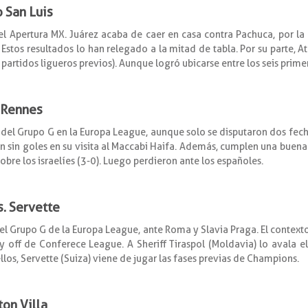
o San Luis
l Apertura MX. Juárez acaba de caer en casa contra Pachuca, por la
Estos resultados lo han relegado a la mitad de tabla. Por su parte, At
partidos ligueros previos). Aunque logró ubicarse entre los seis prime
. Rennes
 del Grupo G en la Europa League, aunque solo se disputaron dos fech
n sin goles en su visita al Maccabi Haifa. Además, cumplen una buena l
obre los israelíes (3-0). Luego perdieron ante los españoles.
s. Servette
l Grupo G de la Europa League, ante Roma y Slavia Praga. El contexto 
ay off de Conferece League. A Sheriff Tiraspol (Moldavia) lo avala e
llos, Servette (Suiza) viene de jugar las fases previas de Champions.
ton Villa