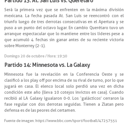
Partido 13: At. San Luis vs. Querétaro
Será la primera vez que se enfrenten en la máxima división
mexicana. La fecha pasada At. San Luis se reencontró con el
triunfo luego de tres derrotas consecutivas en el Apertura y se
puso a un punto del octavo lugar. En cambio Querétaro tuvo un
arranque espectacular que lo mantiene entre los líderes pese a
que acumuló 4 fechas sin ganar antes de su reciente victoria
sobre Monterrey (2-1).
Domingo 20 de octubre / Hora: 19:30
Partido 14: Minnesota vs. La Galaxy
Minnesota fue la revelación en la Conferencia Oeste y se
clasificó a los play off por encima de su rival de turno, por lo que
jugará en casa. El elenco local solo perdió una vez en dicha
condición este año (lleva 10 cotejos invictos en casa). Cuando
recibió al LA Galaxy igualaron 0-0. Los ‘galácticos’ cerraron la
fase regular con dos derrotas seguidas. Tienen a Zlatan pero
defensa es de las peores del certamen.
Fuente de imagen: https://www.bbc.com/sport/football/47257551