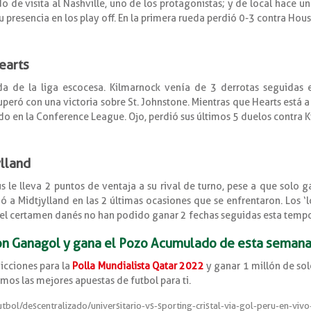
 de visita al Nashville, uno de los protagonistas; y de local hace u
u presencia en los play off. En la primera rueda perdió 0-3 contra Hous
earts
da de la liga escocesa. Kilmarnock venía de 3 derrotas seguidas e
eró con una victoria sobre St. Johnstone. Mientras que Hearts está a 
do en la Conference League. Ojo, perdió sus últimos 5 duelos contra 
ylland
s le lleva 2 puntos de ventaja a su rival de turno, pese a que solo g
nció a Midtjylland en las 2 últimas ocasiones que se enfrentaron. Los ‘
 el certamen danés no han podido ganar 2 fechas seguidas esta temp
on Ganagol y gana el Pozo Acumulado de esta semana
icciones para la
Polla Mundialista Qatar 2022
y ganar 1 millón de sol
emos las mejores apuestas de futbol para ti.
l/descentralizado/universitario-vs-sporting-cristal-via-gol-peru-en-vivo-