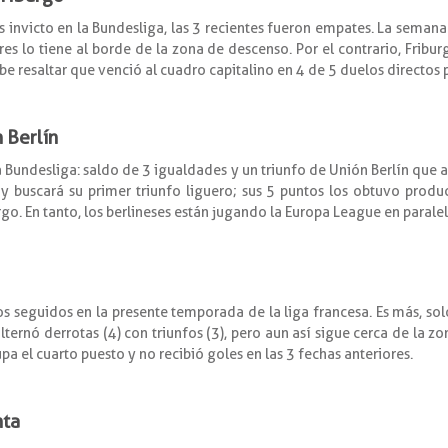
as invicto en la Bundesliga, las 3 recientes fueron empates. La seman
es lo tiene al borde de la zona de descenso. Por el contrario, Fribur
e resaltar que venció al cuadro capitalino en 4 de 5 duelos directos 
n Berlín
 Bundesliga: saldo de 3 igualdades y un triunfo de Unión Berlín que a
l y buscará su primer triunfo liguero; sus 5 puntos los obtuvo prod
go. En tanto, los berlineses están jugando la Europa League en paralel
os seguidos en la presente temporada de la liga francesa. Es más, sol
ernó derrotas (4) con triunfos (3), pero aun así sigue cerca de la zon
upa el cuarto puesto y no recibió goles en las 3 fechas anteriores.
nta