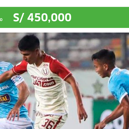
S/ 450,000
O