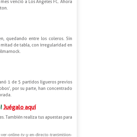
n mes venció a Los Ángeles FC. Ahora
ton.
n, quedando entre los coleros. Sin
mitad de tabla, con irregularidad en
Kilmarnock.
anó 1 de 5 partidos ligueros previos
lobos’, por su parte, han concentrado
orada.
!
Juégalo aquí
es. También realiza tus apuestas para
ver-online-tv-y-en-directo-transmision-