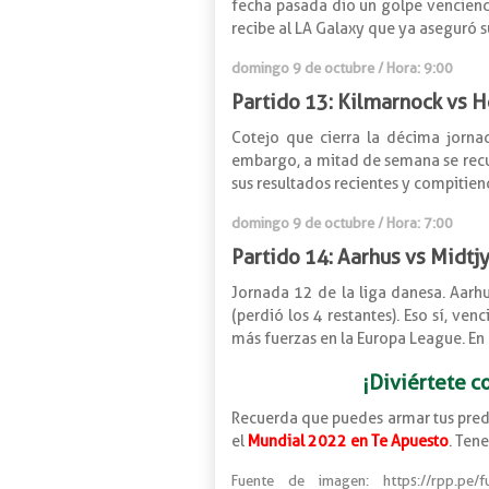
fecha pasada dio un golpe venciendo
recibe al LA Galaxy que ya aseguró s
domingo 9 de octubre / Hora: 9:00
Partido 13: Kilmarnock vs H
Cotejo que cierra la décima jorna
embargo, a mitad de semana se recup
sus resultados recientes y compitien
domingo 9 de octubre / Hora: 7:00
Partido 14: Aarhus vs Midtj
Jornada 12 de la liga danesa. Aarhu
(perdió los 4 restantes). Eso sí, ve
más fuerzas en la Europa League. En
¡Diviértete c
Recuerda que puedes armar tus pred
el
Mundial 2022 en Te Apuesto
. Ten
Fuente de imagen: https://rpp.pe/futbo