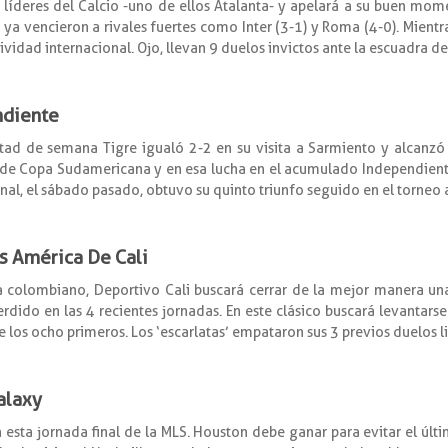
 líderes del Calcio -uno de ellos Atalanta- y apelará a su buen mome
a ya vencieron a rivales fuertes como Inter (3-1) y Roma (4-0). Mien
ividad internacional. Ojo, llevan 9 duelos invictos ante la escuadra d
ndiente
itad de semana Tigre igualó 2-2 en su visita a Sarmiento y alcanzó 
e Copa Sudamericana y en esa lucha en el acumulado Independiente es
al, el sábado pasado, obtuvo su quinto triunfo seguido en el torneo 
vs América De Cali
ura colombiano, Deportivo Cali buscará cerrar de la mejor manera un
erdido en las 4 recientes jornadas. En este clásico buscará levantars
 los ocho primeros. Los ‘escarlatas’ empataron sus 3 previos duelos l
alaxy
 esta jornada final de la MLS. Houston debe ganar para evitar el últi