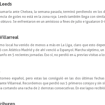
 Leeds
sumaría ante Chelsea, la semana pasada, terminó perdiendo en los d
encia de goles no está en la zona roja. Leeds también llega con simi
e obtuvo. Se enfrentaron en un amistoso a fines de julio e igualaron 0-
Villarreal
o local ha venido de menos a más en La Liga, claro que esto depend
 con Atlético Madrid y de ahí venció a Espanyol. Marcha séptimo, un 
nfo en 5 recientes jornadas. Eso sí, no perdió en 4 previas visitas a lo
l
torneo español, pero estas las consiguió en las dos últimas fecha
ante Villarreal. Recordemos que perdió sus 5 primeros cotejos y sin si
ia cortando una racha de 2 derrotas consecutivas. En ese lapso recibió
Friburgo