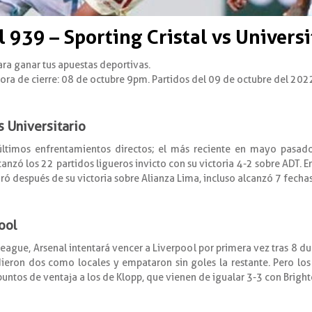
939 – Sporting Cristal vs Universi
ara ganar tus apuestas deportivas.
Hora de cierre: 08 de octubre 9pm. Partidos del 09 de octubre del 202
vs Universitario
ltimos enfrentamientos directos; el más reciente en mayo pasado (
canzó los 22 partidos ligueros invicto con su victoria 4-2 sobre ADT. E
ró después de su victoria sobre Alianza Lima, incluso alcanzó 7 fechas
ool
eague, Arsenal intentará vencer a Liverpool por primera vez tras 8 du
dieron dos como locales y empataron sin goles la restante. Pero los 
untos de ventaja a los de Klopp, que vienen de igualar 3-3 con Bright