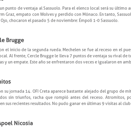
a un punto de ventaja al Sassuolo. Para el elenco local será su último 
urm Graz, empato con Wolves y perdido con Mónaco. En tanto, Sassuolo
. Ojo, chocaron el pasado 5 de noviembre: Émpoli 1-0 Sassuolo.
cle Brugge
con el inicio de la segunda rueda. Mechelen se fue al receso en el p
ocal. Al frente, Cercle Brugge le lleva 7 puntos de ventaja su rival de
rias y un empate. Este año se enfrentaron dos veces e igualaron en amb
mitos
con su jornada 14. OFI Creta aparece bastante alejado del grupo de mi
idos sin triunfos, racha que rompió antes del receso. Atromitos, p
n sus recientes resultados. No pudo ganar en últimas 9 visitas al club
 Apoel Nicosia