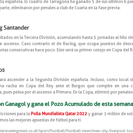
da española. El cuadro de Tarragona ha ganado 5 de sus últimos 6 par
parte, eliminaron por penales a club de Cuarta en la fase previa.
ng Santander
ltados en la Tercera División, acumulando hasta 5 jornadas al hilo si
de ascenso. Caso contrario el de Racing, que ocupa puestos de desc
rotas consecutivas hace poco. Este será su primer cotejo en Copa del R
os
ara ascender a la Segunda División española. Incluso, como local si
na racha en Copa del Rey ante el Burgos que compite en una c
, pues pelea por el ascenso a Primera. En la Copa, eliminó por penales 
on Ganagol y gana el Pozo Acumulado de esta semana
icciones para la
Polla Mundialista Qatar 2022
y ganar 1 millón de sol
emos las mejores apuestas de fútbol para ti.
tereveningnews.co.uk/sport/football/football-news/man-city-liverpool-sc