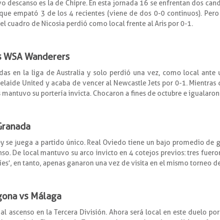
o descanso es la de Chipre. En esta jornada 16 se enfrentan dos candid
nque empató 3 de los 4 recientes (viene de dos 0-0 continuos). Pero
, el cuadro de Nicosia perdió como local frente al Aris por 0-1.
vs WSA Wanderers
as en la liga de Australia y solo perdió una vez, como local ante un
laide United y acaba de vencer al Newcastle Jets por 0-1. Mientras 
es mantuvo su portería invicta. Chocaron a fines de octubre e igualaron
 Granada
y se juega a partido único. Real Oviedo tiene un bajo promedio de g
so. De local mantuvo su arco invicto en 4 cotejos previos: tres fueron
ríes’, en tanto, apenas ganaron una vez de visita en el mismo torneo d
agona vs Málaga
al ascenso en la Tercera División. Ahora será local en este duelo po