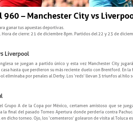
960 – Manchester City vs Liverpo
ara ganar tus apuestas deportivas.
e. Hora de cierre: 21 de diciembre 8pm. Partidos del 22 y 23 de dicie
vs Liverpool
nglesa se juegan a partido único y esta vez Manchester City jugará 
casa hasta que perdieron su más reciente duelo con Brentford. En la 
l eliminaba por penales al Derby. Los ‘reds’ llevan 3 triunfos al hilo s
ul
 Grupo A de la Copa por México, certamen amistoso que se juega 
sta la final del pasado Torneo Apertura donde perdería contra Pachuca
l en dicho torneo. Ojo, los ‘cementeros’ golearon de visita al Toluca e