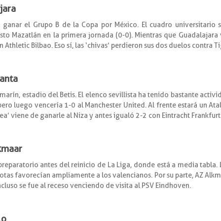
jara
a ganar el Grupo B de la Copa por México. El cuadro universitario s
to Mazatlán en la primera jornada (0-0). Mientras que Guadalajara
 Athletic Bilbao. Eso sí, las ‘chivas’ perdieron sus dos duelos contra T
lanta
marín, estadio del Betis. El elenco sevillista ha tenido bastante activ
ero luego vencería 1-0 al Manchester United. Al frente estará un Atal
dea’ viene de ganarle al Niza y antes igualó 2-2 con Eintracht Frankfurt
lkmaar
 preparatorio antes del reinicio de La Liga, donde está a media tabla
otas favorecían ampliamente a los valencianos. Por su parte, AZ Alkm
ncluso se fue al receso venciendo de visita al PSV Eindhoven.
lo