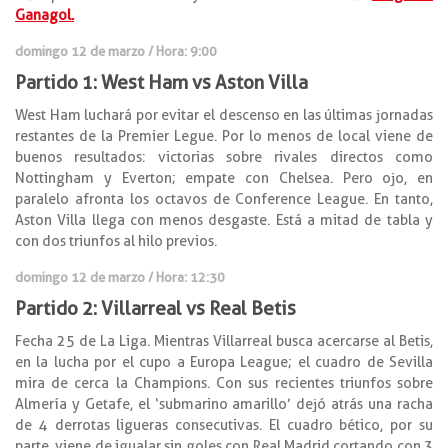
Ganagol.
domingo 12 de marzo / Hora: 9:00
Partido 1: West Ham vs Aston Villa
West Ham luchará por evitar el descenso en las últimas jornadas
restantes de la Premier Legue. Por lo menos de local viene de
buenos resultados: victorias sobre rivales directos como
Nottingham y Everton; empate con Chelsea. Pero ojo, en
paralelo afronta los octavos de Conference League. En tanto,
Aston Villa llega con menos desgaste. Está a mitad de tabla y
con dos triunfos al hilo previos.
domingo 12 de marzo / Hora: 12:30
Partido 2: Villarreal vs Real Betis
Fecha 25 de La Liga. Mientras Villarreal busca acercarse al Betis,
en la lucha por el cupo a Europa League; el cuadro de Sevilla
mira de cerca la Champions. Con sus recientes triunfos sobre
Almería y Getafe, el ‘submarino amarillo’ dejó atrás una racha
de 4 derrotas ligueras consecutivas. El cuadro bético, por su
parte, viene de igualar sin goles con Real Madrid cortando con 3