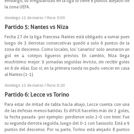
embargo, su irregularidad en la liga lo tiene 8 puntos alejado de
la zona UEFA.
domingo 12 de marzo / Hora: 9:00
Partido 5: Nantes vs Niza
Fecha 27 de la liga francesa. Nantes está obligado a sumar pues
luego de 3 derrotas consecutivas quedó a solo 6 puntos de la
zona de descenso. Como locales, los ‘canarios’ solo anotaron un
gol en 4 cotejos ligueros previos. En cambio, Niza llega
muchísimo mejor: 9 jornadas seguidas invicto, sin recibir goles
en 6 de ellas. Eso sí, en la primera rueda no pudo vencer en casa
al Nantes (1-1).
domingo 12 de marzo / Hora: 6:30
Partido 6: Lecce vs Torino
Para estar de mitad de tabla hacia abajo, Lecce cuenta con una
de las defesas menos batidas. Es difícil hacerles más de 2 goles,
la fecha pasada -por ejemplo- perdieron solo 2-0 con Inter. Fue
su segunda derrota seguida, luego del 0-1 con Sassuolo. Está a 9
puntos del descenso. Por su parte, Torino está alejado 8 puntos