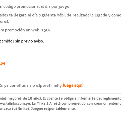
un código promocional al día por juego.
das te llegara al día siguiente hábil de realizada la jugada y como
ores.
ara promoción en web: 150k.
ambios sin previo aviso.
.pe
 Si ya tienes una, no esperes mas y
Juega aquí
.
rales mayores de 18 años. El cliente se obliga a informarse del reglamento
ww.latinka.com.pe
. La Tinka S.A. está comprometido con crear un entorno
Conozca sus límites. Juegue responsablemente.