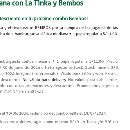
ana con La Tinka y Bembos
Descuento en tu próximo combo Bembos!
nka y el restaurante BEMBOS por la compra de las jugadas de las
ombo de 1 hamburguesa clásica mediana + 1 papa regular a S/11.90.
amburguesa clásica mediana + 1 papa regular a S/11.90. Precio
l 30 de junio de 2024 o hasta agotar el stock. Stock mínimo 250
 de 2024. Imágenes referenciales. Válido para salón y web. Para el
 descuento.
No válido para delivery.
No válido para call center,
able con otras promociones y descuentos. Promociones sujetas a
A.C. RUC N° 20101087647.
a el 30/06/2024, redención del combo hasta el 15/07/2024.
descuento debes jugar como mínimo S/10 en Tinka y/o S/6 en