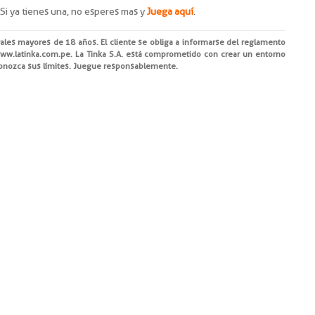
 Si ya tienes una, no esperes mas y
Juega aquí
.
rales mayores de 18 años. El cliente se obliga a informarse del reglamento
ww.latinka.com.pe
. La Tinka S.A. está comprometido con crear un entorno
Conozca sus límites. Juegue responsablemente.