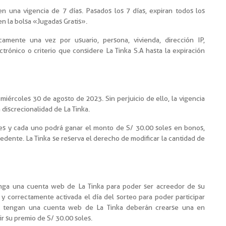
nen una vigencia de 7 días. Pasados los 7 días, expiran todos los
en la bolsa «Jugadas Gratis».
camente una vez por usuario, persona, vivienda, dirección IP,
trónico o criterio que considere La Tinka S.A hasta la expiración
 miércoles 30 de agosto de 2023. Sin perjuicio de ello, la vigencia
discrecionalidad de La Tinka.
s y cada uno podrá ganar el monto de S/ 30.00 soles en bonos,
cedente. La Tinka se reserva el derecho de modificar la cantidad de
tenga una cuenta web de La Tinka para poder ser acreedor de su
 y correctamente activada el día del sorteo para poder participar
o tengan una cuenta web de La Tinka deberán crearse una en
r su premio de S/ 30.00 soles.