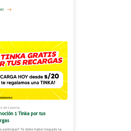
más
s de Lotería
oción 1 Tinka por tus
rgas
 participar? Te debe haber llegado la