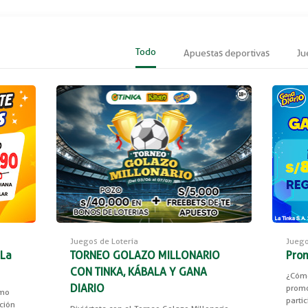
Todo
Apuestas deportivas
Ju
Juegos de Lotería
Juego
 La
TORNEO GOLAZO MILLONARIO
Prom
CON TINKA, KÁBALA Y GANA
¿Cómo
DIARIO
promo
imo
partic
ción