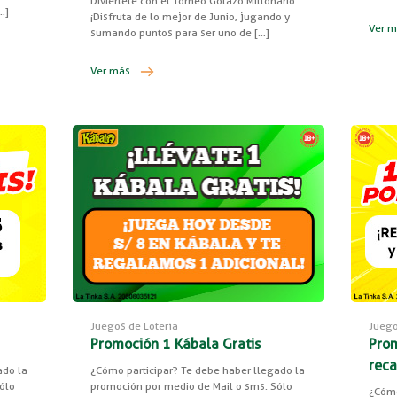
Diviértete con el Torneo Golazo Millonario
…]
¡Disfruta de lo mejor de Junio, jugando y
Ver 
sumando puntos para ser uno de […]
Ver más
Juegos de Lotería
Juego
Promoción 1 Kábala Gratis
Prom
reca
ado la
¿Cómo participar? Te debe haber llegado la
ólo
promoción por medio de Mail o sms. Sólo
¿Cómo